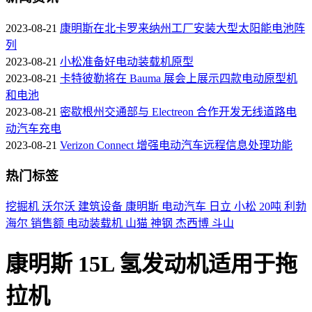
2023-08-21
康明斯在北卡罗来纳州工厂安装大型太阳能电池阵
列
2023-08-21
小松准备好电动装载机原型
2023-08-21
卡特彼勒将在 Bauma 展会上展示四款电动原型机
和电池
2023-08-21
密歇根州交通部与 Electreon 合作开发无线道路电
动汽车充电
2023-08-21
Verizon Connect 增强电动汽车远程信息处理功能
热门标签
挖掘机
沃尔沃
建筑设备
康明斯
电动汽车
日立
小松
20吨
利勃
海尔
销售额
电动装载机
山猫
神钢
杰西博
斗山
康明斯 15L 氢发动机适用于拖
拉机