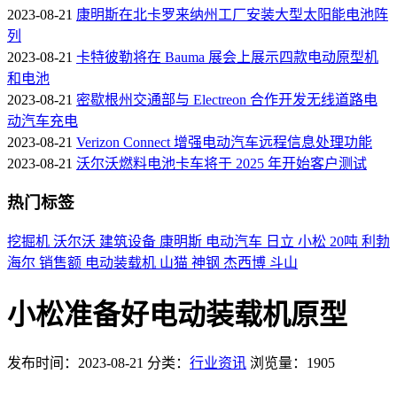
2023-08-21
康明斯在北卡罗来纳州工厂安装大型太阳能电池阵
列
2023-08-21
卡特彼勒将在 Bauma 展会上展示四款电动原型机
和电池
2023-08-21
密歇根州交通部与 Electreon 合作开发无线道路电
动汽车充电
2023-08-21
Verizon Connect 增强电动汽车远程信息处理功能
2023-08-21
沃尔沃燃料电池卡车将于 2025 年开始客户测试
热门标签
挖掘机
沃尔沃
建筑设备
康明斯
电动汽车
日立
小松
20吨
利勃
海尔
销售额
电动装载机
山猫
神钢
杰西博
斗山
小松准备好电动装载机原型
发布时间：2023-08-21
分类：
行业资讯
浏览量：1905