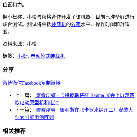
位置和力。
据小松称，小松与穆格合作开发了该机器，目前已准备好进行
联合测试。测试将包括
装载机
的
效率
水平、操作时间和舒适
度。
资料来源：小松
标签
：
小松
,
电动轮式装载机
分享
微博
微信
Facebook
复制链接
上一篇：
查看详情 +
卡特彼勒将在 Bauma 展会上展示四
款电动原型机和电池
下一篇：
查看详情 +
康明斯在北卡罗来纳州工厂安装大
型太阳能电池阵列
相关推荐